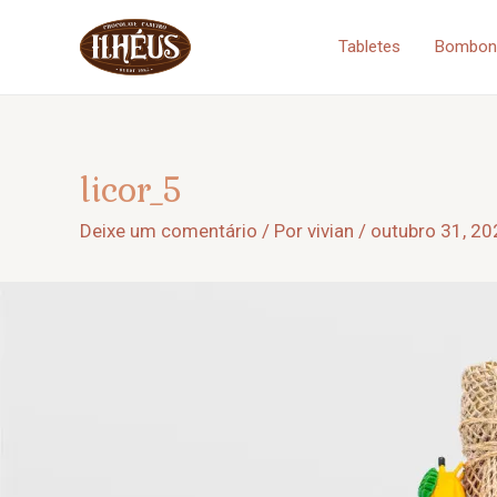
Ir
Tabletes
Bombons
para
o
conteúdo
licor_5
Deixe um comentário
/ Por
vivian
/
outubro 31, 20