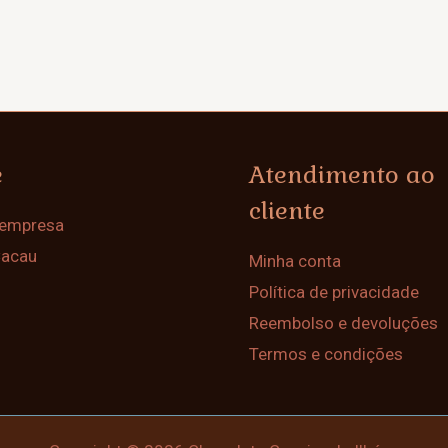
e
Atendimento ao
cliente
 empresa
Cacau
Minha conta
Política de privacidade
Reembolso e devoluções
Termos e condições