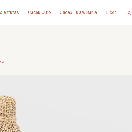
 e trufas
Cacau Ouro
Cacau 100% Bahia
Licor
Loj
23