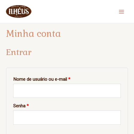
Ir
para
Mai
o
Men
Minha conta
conteúdo
Entrar
Obrigatório
Nome de usuário ou e-mail
*
Obrigatório
Senha
*