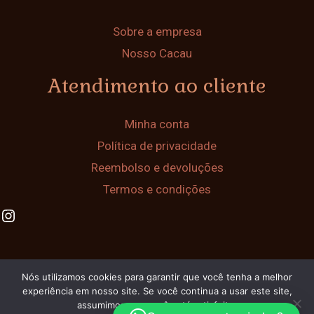
Sobre a empresa
Nosso Cacau
Atendimento ao cliente
Minha conta
Política de privacidade
Reembolso e devoluções
Termos e condições
Instagram
Nós utilizamos cookies para garantir que você tenha a melhor
Copyright © 2026 Chocolate Caseiro de Ilhéus
experiência em nosso site. Se você continua a usar este site,
assumimos que você está satisfeito.