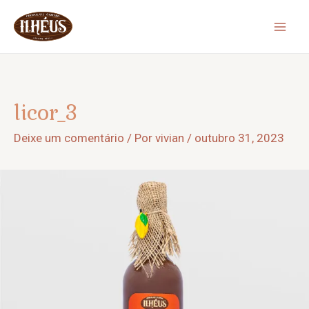
Ir
para
Mai
o
Men
conteúdo
licor_3
Deixe um comentário
/ Por
vivian
/
outubro 31, 2023