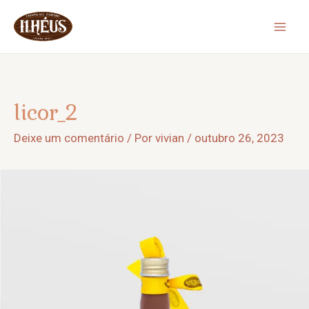
Ir
para
Mai
o
Men
conteúdo
licor_2
Deixe um comentário
/ Por
vivian
/
outubro 26, 2023