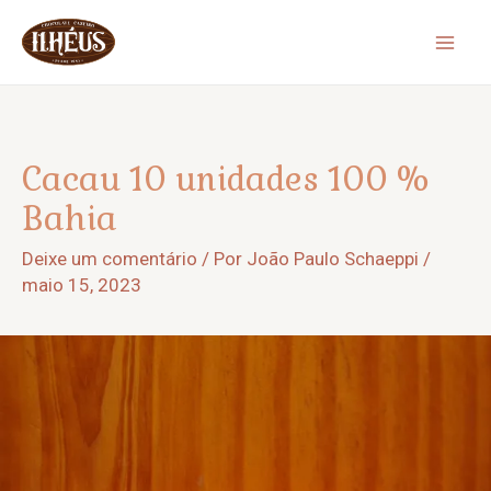
Ir
para
Mai
o
Men
conteúdo
Cacau 10 unidades 100 %
Bahia
Deixe um comentário
/ Por
João Paulo Schaeppi
/
maio 15, 2023