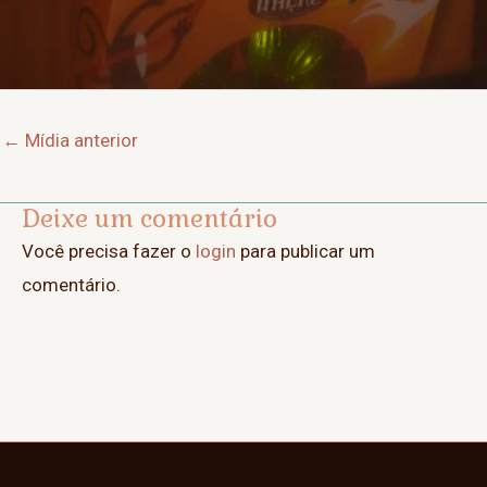
Post
←
Mídia anterior
navigation
Deixe um comentário
Você precisa fazer o
login
para publicar um
comentário.